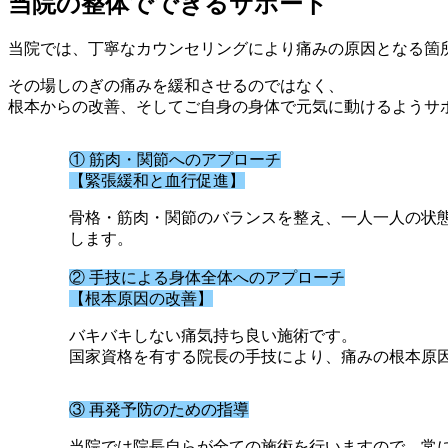
当院の整体でできるサポート
当院では、丁寧なカウンセリングにより痛みの原因となる箇
その場しのぎの痛みを緩和させるのではなく、
根本からの改善、そしてご自身の身体で元気に動けるようサ
① 筋肉・関節へのアプローチ
【緊張緩和と血行促進】
骨格・筋肉・関節のバランスを整え、一人一人の状
します。
② 手技による身体全体へのアプローチ
【根本原因の改善】
バキバキしない痛気持ち良い施術です。
国家資格を有する院長の手技により、痛みの根本原
③ 再発予防のための指導
当院では院長自らが全ての施術を行いますので、常