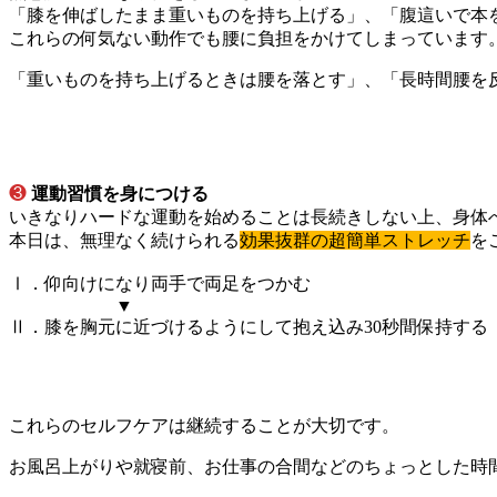
「膝を伸ばしたまま重いものを持ち上げる」、「腹這いで本
これらの何気ない動作でも腰に負担をかけてしまっています
「重いものを持ち上げるときは腰を落とす」、「長時間腰を
❸
運動習慣を身につける
いきなりハードな運動を始めることは長続きしない上、身体
本日は、無理なく続けられる
効果抜群の超簡単ストレッチ
を
Ⅰ．仰向けになり両手で両足をつかむ
▼
Ⅱ．膝を胸元に近づけるようにして抱え込み30秒間保持す
これらのセルフケアは継続することが大切です。
お風呂上がりや就寝前、お仕事の合間などのちょっとした時